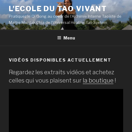
Aller
L'ECOLE DU TAO VIVANT
au
Pratiquez le Qi Gong au coeur de l'Alchimie Interne Taoïste de
contenu
Maître Mantak Chia de l'Universal Healing Tao System
principal
Menu
VIDÉOS DISPONIBLES ACTUELLEMENT
Regardez les extraits vidéos et achetez
celles qui vous plaisent sur
la boutique
!