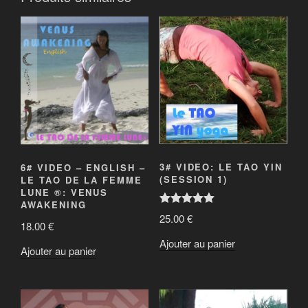
o
o
k
(
o
u
v
r
e
d
a
n
s
u
n
e
n
o
u
v
e
3# VIDEO: LE TAO YIN
6# VIDEO – ENGLISH –
l
(SESSION 1)
LE TAO DE LA FEMME
l
e
LUNE ®: VENUS
f
AWAKENING
e
Note
5.00
n
25.00
€
ê
sur 5
18.00
€
t
r
Ajouter au panier
e
Ajouter au panier
)