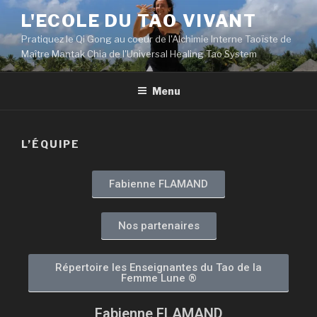
L'ECOLE DU TAO VIVANT
Pratiquez le Qi Gong au coeur de l'Alchimie Interne Taoïste de
Maître Mantak Chia de l'Universal Healing Tao System
Menu
L’ÉQUIPE
Fabienne FLAMAND
Nos partenaires
Répertoire les Enseignantes du Tao de la
Femme Lune ®​​
Fabienne FLAMAND