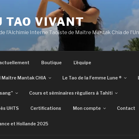
U TAO VIVANT
 de l'Alchimie Interne Taoïste de Maître Mantak Chia de l'U
 actuellement
Boutique
L’équipe
d Maître Mantak CHIA
Le Tao de la Femme Lune ®​​
tsang”
Cours et séminaires réguliers à Tahiti
iés UHTS
Certifications
Mon compte
Contact
ance et Hollande 2025