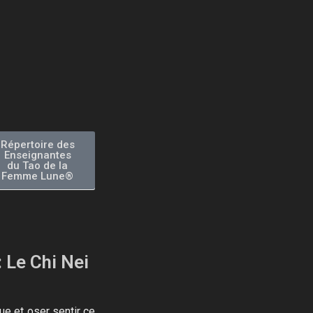
Répertoire des
Enseignantes
du Tao de la
Femme Lune®​
: Le Chi Nei
ue et oser sentir ce