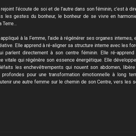
joint l’écoute de soi et de l’autre dans son féminin, c’est à di
ous les gestes du bonheur, le bonheur de se vivre en harmoni
la Terre…
appliqué à la Femme, l’aide à régénérer ses organes internes, 
ative. Elle apprend à ré-aligner sa structure interne avec les fo
ui parlent directement à son centre féminin. Elle ré-apprend 
rce vitale qui régénère son essence énergétique. Elle développ
défaits les enchevêtrempents qui nouent son abdomen, libère
 profondes pour une transformation émotionnelle à long ter
tenir une autre femme sur le chemin de son Centre, vers les 