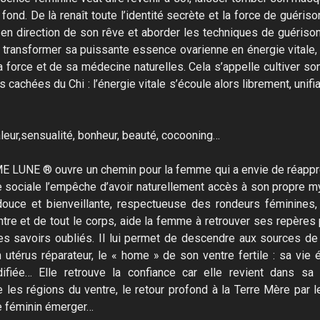
 fond. De là renaît toute l’identité secrète et la force de guéri
en direction de son rêve et aborder les techniques de guérison
 transformer sa puissante essence ovarienne en énergie vitale, 
 force et de sa médecine naturelles. Cela s’appelle cultiver son
s cachées du Chi : l’énergie vitale s’écoule alors librement, unif
haleur,sensualité, bonheur, beauté, cocooning…
 LUNE ®​​ ouvre un chemin pour la femme qui a envie de réappre
e sociale l’empêche d’avoir naturellement accès à son propre m
douce et bienveillante, respectueuse des rondeurs féminines
ntre et de tout le corps, aide la femme à retrouver ses repères
ses savoirs oubliés. Il lui permet de descendre aux sources de 
utérus réparateur, le « home » de son ventre fertile : sa vie 
idifiée… Elle retrouve la confiance car elle revient dans sa 
e les régions du ventre, le retour profond à la Terre Mère par 
le féminin émerger…