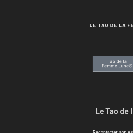
LE TAO DE LA F
Tao de la
Femme Lune®​
Le Tao de l
Recontacter son ess