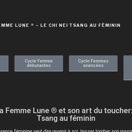
EMME LUNE ®​​ – LE CHI NEI TSANG AU FÉMININ
Cycle Femme
Cycle Femmes
débutantes
avancées
a Femme Lune ®​​ et son art du toucher
Tsang au féminin
ence féminine veut dire revenir à soi, laisser tomber son masq