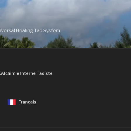
niversal Healing Tao System
L’Alchimie Interne Taoïste
Français