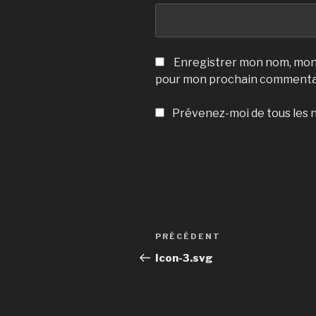
Enregistrer mon nom, mon 
pour mon prochain commenta
Prévenez-moi de tous les n
Navigation
Article
PRÉCÉDENT
de
précédent
Icon-3.svg
l’article