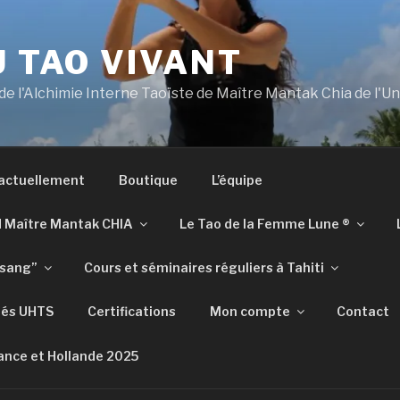
U TAO VIVANT
 de l'Alchimie Interne Taoïste de Maître Mantak Chia de l'U
 actuellement
Boutique
L’équipe
d Maître Mantak CHIA
Le Tao de la Femme Lune ®​​
tsang”
Cours et séminaires réguliers à Tahiti
iés UHTS
Certifications
Mon compte
Contact
ance et Hollande 2025