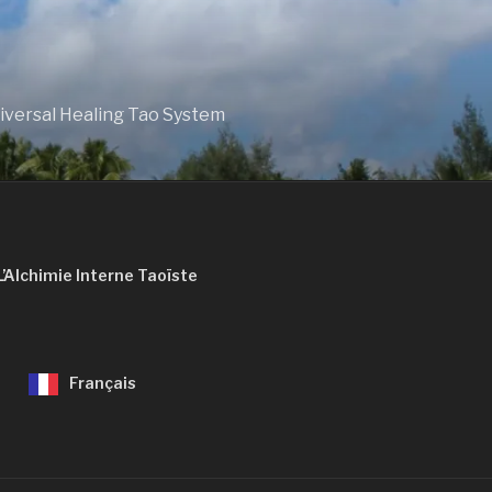
niversal Healing Tao System
L’Alchimie Interne Taoïste
Français