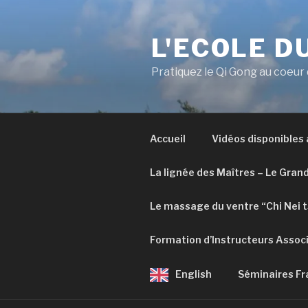
Aller
au
L'ECOLE D
contenu
principal
Pratiquez le Qi Gong au coeur
Accueil
Vidéos disponibles
La lignée des Maîtres – Le Gran
Le massage du ventre “Chi Nei 
Formation d’Instructeurs Assoc
English
Séminaires Fr