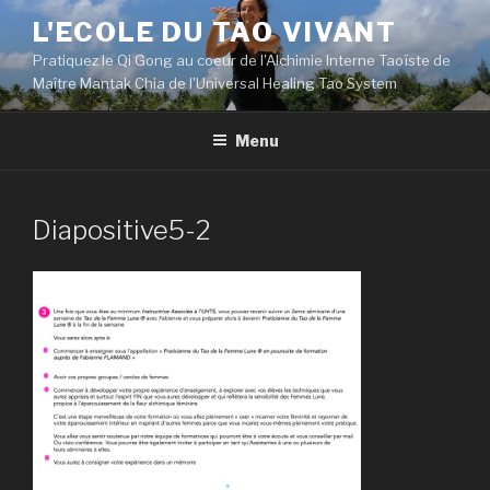
Aller
L'ECOLE DU TAO VIVANT
au
Pratiquez le Qi Gong au coeur de l'Alchimie Interne Taoïste de
contenu
Maître Mantak Chia de l'Universal Healing Tao System
principal
Menu
Diapositive5-2