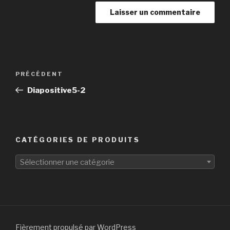
Navigation
Article
PRÉCÉDENT
de
précédent
Diapositive5-2
l’article
CATÉGORIES DE PRODUITS
Sélectionner une catégorie
Fièrement propulsé par WordPress