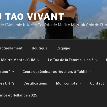
U TAO VIVANT
 de l'Alchimie Interne Taoïste de Maître Mantak Chia de l'U
 actuellement
Boutique
L’équipe
d Maître Mantak CHIA
Le Tao de la Femme Lune ®​​
tsang”
Cours et séminaires réguliers à Tahiti
iés UHTS
Certifications
Mon compte
Contact
ance et Hollande 2025