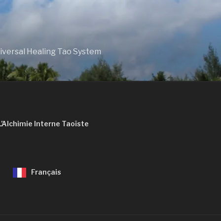
niversal Healing Tao System
L’Alchimie Interne Taoïste
Français