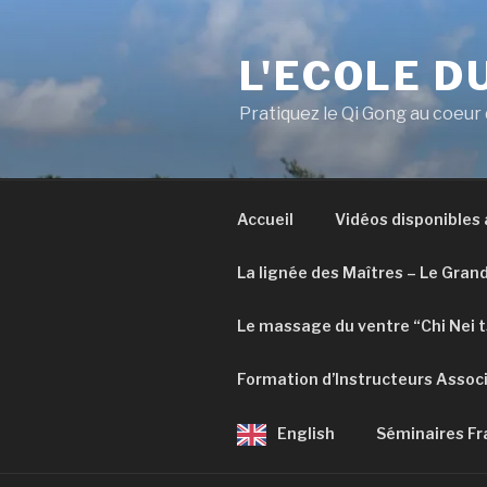
Aller
au
L'ECOLE D
contenu
principal
Pratiquez le Qi Gong au coeur
Accueil
Vidéos disponibles
La lignée des Maîtres – Le Gran
Le massage du ventre “Chi Nei 
Formation d’Instructeurs Assoc
English
Séminaires Fr