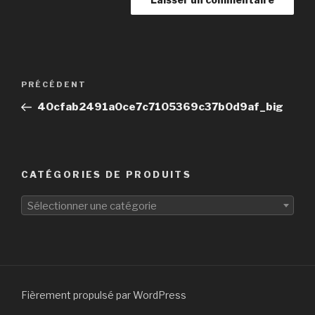
Navigation
Article
PRÉCÉDENT
de
précédent
40cfab2491a0ce7c7105369c37b0d9af_big
l’article
CATÉGORIES DE PRODUITS
Sélectionner une catégorie
Fièrement propulsé par WordPress