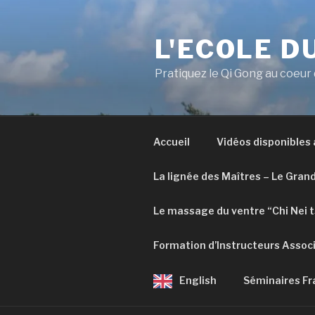
Aller
au
L'ECOLE D
contenu
principal
Pratiquez le Qi Gong au coeur
Accueil
Vidéos disponibles
La lignée des Maîtres – Le Gran
Le massage du ventre “Chi Nei 
Formation d’Instructeurs Assoc
English
Séminaires Fr