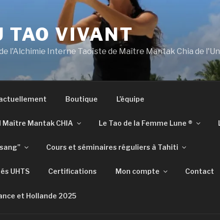
U TAO VIVANT
 de l'Alchimie Interne Taoïste de Maître Mantak Chia de l'U
 actuellement
Boutique
L’équipe
d Maître Mantak CHIA
Le Tao de la Femme Lune ®​​
tsang”
Cours et séminaires réguliers à Tahiti
iés UHTS
Certifications
Mon compte
Contact
ance et Hollande 2025