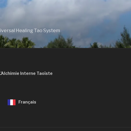
niversal Healing Tao System
L’Alchimie Interne Taoïste
Français